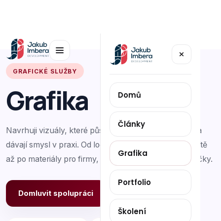
GRAFICKÉ SLUŽBY
Grafika
Domů
Články
Navrhuji vizuály, které působí profesionálně, čitelně a
dávají smysl v praxi. Od loga a tiskovin přes sociální sítě
Grafika
až po materiály pro firmy, školy, instituce i menší značky.
Portfolio
Domluvit spolupráci
Ukázky práce
Školení