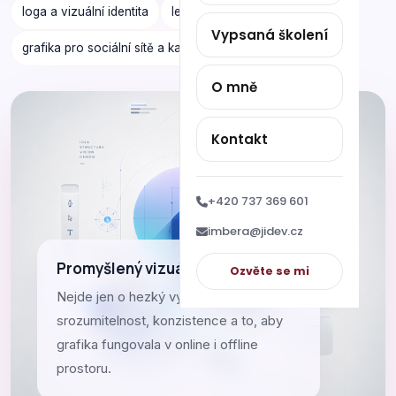
loga a vizuální identita
letáky, brožury a tiskoviny
Vypsaná školení
grafika pro sociální sítě a kampaně
O mně
Kontakt
+420 737 369 601
imbera@jidev.cz
Promyšlený vizuál
Ozvěte se mi
Nejde jen o hezký výstup. Důležitá je
srozumitelnost, konzistence a to, aby
grafika fungovala v online i offline
prostoru.